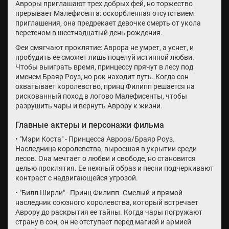
Авроры приглашают трех добрых фей, но торжество
прерывает Малефисента: оскорбленная отсутствием
приглашения, она предрекает девочке смерть от укола
веретеном в шестнадцатый день рождения.
Феи смягчают проклятие: Аврора не умрет, а уснет, и
пробудить ее сможет лишь поцелуй истинной любви.
Чтобы выиграть время, принцессу прячут в лесу под
именем Браяр Роуз, но рок находит путь. Когда сон
охватывает королевство, принц Филипп решается на
рискованный поход в логово Малефисенты, чтобы
разрушить чары и вернуть Аврору к жизни.
Главные актеры и персонажи фильма
• "Мэри Коста" - Принцесса Аврора/Браяр Роуз.
Наследница королевства, выросшая в укрытии среди
лесов. Она мечтает о любви и свободе, но становится
целью проклятия. Ее нежный образ и песни подчеркивают
контраст с надвигающейся угрозой.
• "Билл Ширли" - Принц Филипп. Смелый и прямой
наследник союзного королевства, который встречает
Аврору до раскрытия ее тайны. Когда чары погружают
страну в сон, он не отступает перед магией и армией