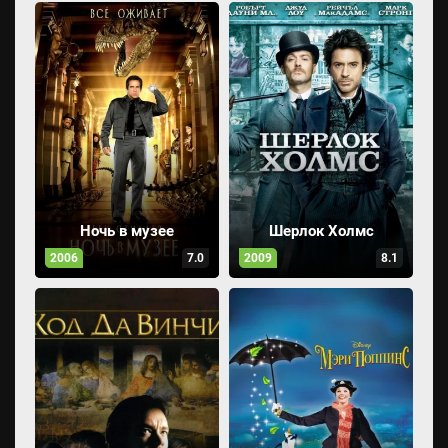
Ночь в музее
Шерлок Холмс
2006
7.0
2009
8.1