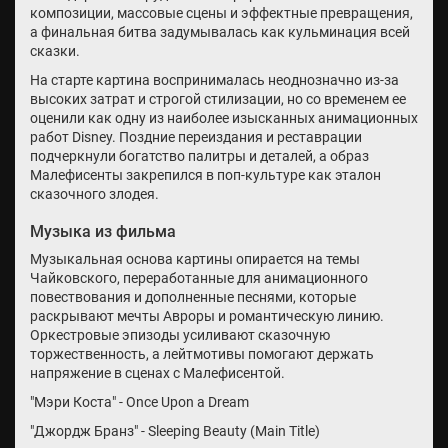
композиции, массовые сцены и эффектные превращения,
а финальная битва задумывалась как кульминация всей
сказки.
На старте картина воспринималась неоднозначно из-за
высоких затрат и строгой стилизации, но со временем ее
оценили как одну из наиболее изысканных анимационных
работ Disney. Поздние переиздания и реставрации
подчеркнули богатство палитры и деталей, а образ
Малефисенты закрепился в поп-культуре как эталон
сказочного злодея.
Музыка из фильма
Музыкальная основа картины опирается на темы
Чайковского, переработанные для анимационного
повествования и дополненные песнями, которые
раскрывают мечты Авроры и романтическую линию.
Оркестровые эпизоды усиливают сказочную
торжественность, а лейтмотивы помогают держать
напряжение в сценах с Малефисентой.
"Мэри Коста" - Once Upon a Dream
"Джордж Бранз" - Sleeping Beauty (Main Title)