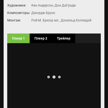
Художники:
Кен Андерсон, Дон ДаГради
Композиторы:
Джордж Брунс
Монтаж:
Рой М. Брюэр мл., Дональд Холлидэй
Плеер 1
Плеер 2
Трейлер