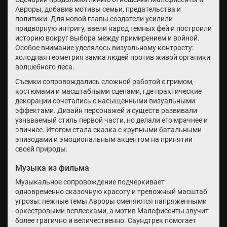
Авроры, добавив мотивы семьи, предательства и
политики. Для новой главы создатели усилили
придворную интригу, ввели народ темных фей и построили
историю вокруг выбора между примирением и войной.
Особое внимание уделялось визуальному контрасту:
холодная геометрия замка людей против живой органики
волшебного леса.
Съемки сопровождались сложной работой с гримом,
костюмами и масштабными сценами, где практические
декорации сочетались с насыщенными визуальными
эффектами. Дизайн персонажей и существ развивали
узнаваемый стиль первой части, но делали его мрачнее и
эпичнее. Итогом стала сказка с крупными батальными
эпизодами и эмоциональным акцентом на принятии
своей природы.
Музыка из фильма
Музыкальное сопровождение подчеркивает
одновременно сказочную красоту и тревожный масштаб
угрозы: нежные темы Авроры сменяются напряженными
оркестровыми всплесками, а мотив Малефисенты звучит
более трагично и величественно. Саундтрек помогает