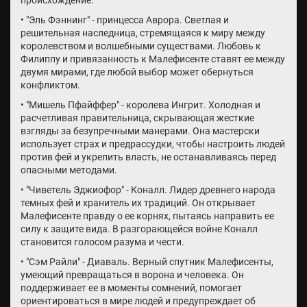
происхождение.
• "Эль Фэннинг" - принцесса Аврора. Светлая и
решительная наследница, стремящаяся к миру между
королевством и волшебными существами. Любовь к
Филиппу и привязанность к Малефисенте ставят ее между
двумя мирами, где любой выбор может обернуться
конфликтом.
• "Мишель Пфайффер" - королева Ингрит. Холодная и
расчетливая правительница, скрывающая жесткие
взгляды за безупречными манерами. Она мастерски
использует страх и предрассудки, чтобы настроить людей
против фей и укрепить власть, не останавливаясь перед
опасными методами.
• "Чиветель Эджиофор" - Коналл. Лидер древнего народа
темных фей и хранитель их традиций. Он открывает
Малефисенте правду о ее корнях, пытаясь направить ее
силу к защите вида. В разгорающейся войне Коналл
становится голосом разума и чести.
• "Сэм Райли" - Диаваль. Верный спутник Малефисенты,
умеющий превращаться в ворона и человека. Он
поддерживает ее в моменты сомнений, помогает
ориентироваться в мире людей и предупреждает об