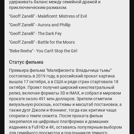
удерживать баланс между семейной драмой и
приключенческим размахом.
"Geoff Zanelli" - Maleficent: Mistress of Evil
"Geoff Zanelli" - Aurora and Phillip
"Geoff Zanelli" - The Dark Fey
"Geoff Zanelli" - Battle for the Moors
"Bebe Rexha" - You Can't Stop the Girl
Статус фильма
Премьера фильма "Малефисента: Владычица тьмы"
состоялась в 2019 году, в российский прокат картина
вышла 17 октября, а в США и ряде стран стартовала 18
октября. Проект получил широкий кинотеатральный
релиз, включая форматы 3D и IMAX, и собрал в мировом
прокате около 491 млн долларов. Зрители отметили
визуальную роскошь, костюмы и масштаб постановки, а
также дуэт Джоли и Фэннинг, тогда как критики чаще
спорили о темпе сюжета. После проката фильм
закрепился на цифровых платформах и домашних
изданиях в Full HD и 4K, оставаясь популярным выбором
для семейного просмотра и поклонников темного