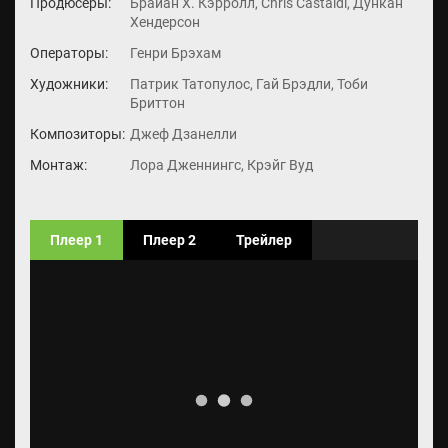
Продюсеры:
Брайан Х. Кэрролл, Chris Castaldi, Дункан
Хендерсон
Операторы:
Генри Брэхам
Художники:
Патрик Татопулос, Гай Брэдли, Тоби
Бриттон
Композиторы:
Джеф Дзанелли
Монтаж:
Лора Дженнингс, Крэйг Вуд
Плеер 1
Плеер 2
Трейлер