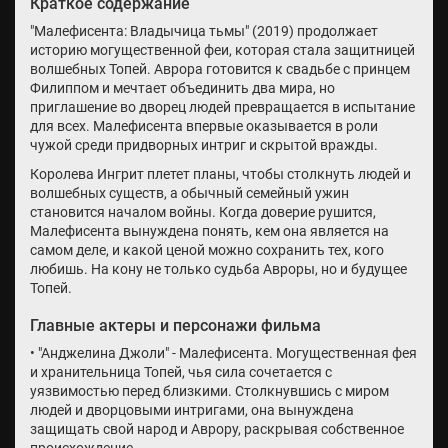
Краткое содержание
"Малефисента: Владычица тьмы" (2019) продолжает
историю могущественной феи, которая стала защитницей
волшебных Топей. Аврора готовится к свадьбе с принцем
Филиппом и мечтает объединить два мира, но
приглашение во дворец людей превращается в испытание
для всех. Малефисента впервые оказывается в роли
чужой среди придворных интриг и скрытой вражды.
Королева Ингрит плетет планы, чтобы столкнуть людей и
волшебных существ, а обычный семейный ужин
становится началом войны. Когда доверие рушится,
Малефисента вынуждена понять, кем она является на
самом деле, и какой ценой можно сохранить тех, кого
любишь. На кону не только судьба Авроры, но и будущее
Топей.
Главные актеры и персонажи фильма
• "Анджелина Джоли" - Малефисента. Могущественная фея
и хранительница Топей, чья сила сочетается с
уязвимостью перед близкими. Столкнувшись с миром
людей и дворцовыми интригами, она вынуждена
защищать свой народ и Аврору, раскрывая собственное