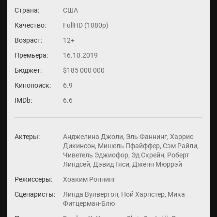
Страна:
США
Качество:
FullHD (1080p)
Возраст:
12+
Премьера:
16.10.2019
Бюджет:
$185 000 000
Кинопоиск:
6.9
IMDb:
6.6
Актеры:
Анджелина Джоли, Эль Фаннинг, Харрис
Дикинсон, Мишель Пфайффер, Сэм Райли,
Чиветель Эджиофор, Эд Скрейн, Роберт
Линдсей, Дэвид Гяси, Дженн Мюррэй
Режиссеры:
Хоаким Роннинг
Сценаристы:
Линда Вулвертон, Ной Харпстер, Мика
Фитцерман-Блю