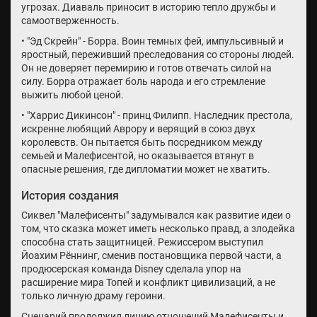
угрозах. Диаваль приносит в историю тепло дружбы и
самоотверженность.
• "Эд Скрейн" - Борра. Воин темных фей, импульсивный и
яростный, переживший преследования со стороны людей.
Он не доверяет перемирию и готов отвечать силой на
силу. Борра отражает боль народа и его стремление
выжить любой ценой.
• "Харрис Дикинсон" - принц Филипп. Наследник престола,
искренне любящий Аврору и верящий в союз двух
королевств. Он пытается быть посредником между
семьей и Малефисентой, но оказывается втянут в
опасные решения, где дипломатии может не хватить.
История создания
Сиквел "Малефисенты" задумывался как развитие идеи о
том, что сказка может иметь несколько правд, а злодейка
способна стать защитницей. Режиссером выступил
Йоахим Рённинг, сменив постановщика первой части, а
продюсерская команда Disney сделала упор на
расширение мира Топей и конфликт цивилизаций, а не
только личную драму героини.
Сценарий продолжил линию отношений Малефисенты и