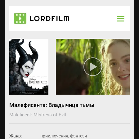
Малефисента: Владычица тьмы
Maleficent: Mistress of Evil
Жанр:
приключения, фэнтези