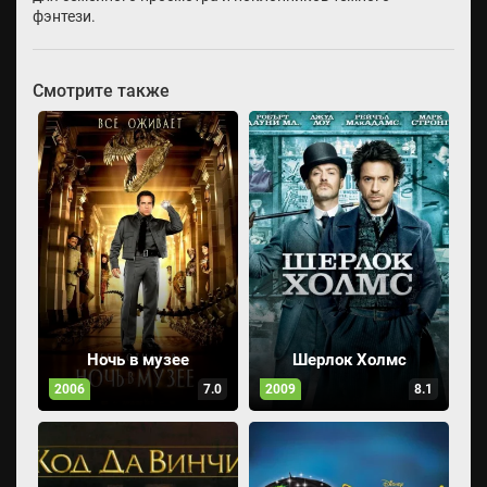
фэнтези.
Смотрите также
Ночь в музее
Шерлок Холмс
2006
7.0
2009
8.1