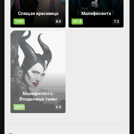
Спящая красавица
Малефисента
1959
8.0
2014
7.2
Малефисента:
Владычица тьмы
2019
6.9