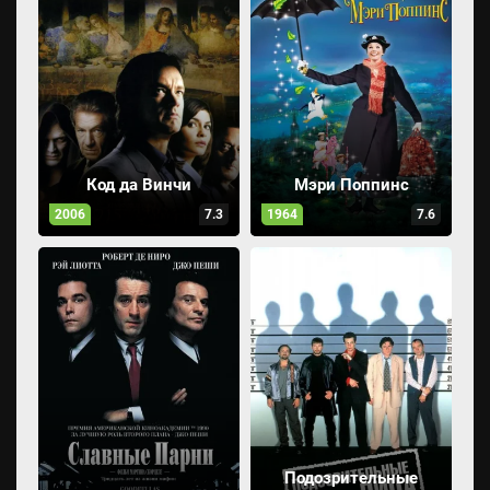
Код да Винчи
Мэри Поппинс
2006
7.3
1964
7.6
Подозрительные